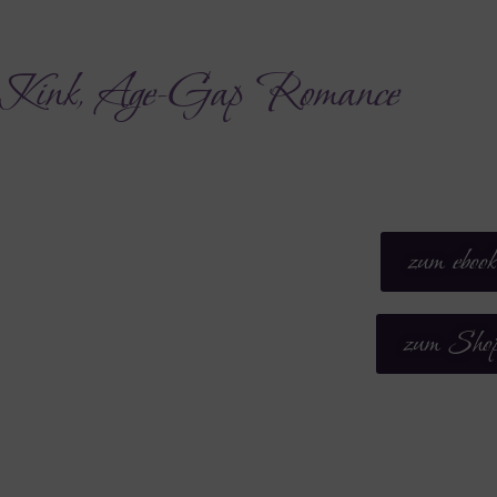
Kink, Age-Gap Romance​
zum ebook
zum Sho