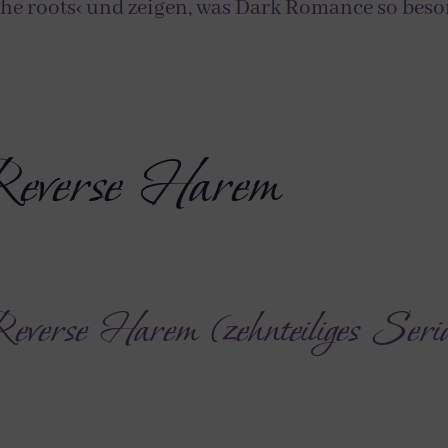
 the roots‹ und zeigen, was Dark Romance so be
everse Harem
everse Harem (zehnteiliges Seri