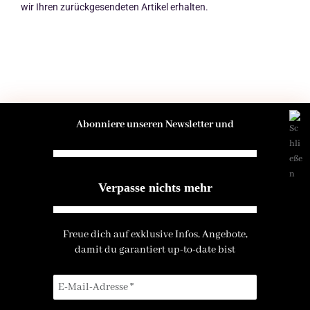
wir Ihren zurückgesendeten Artikel erhalten.
Abonniere unseren Newsletter und
M.G.C. DARK ROMANCE
VERWALTET VON MELANIE GURENKO
Verpasse nichts mehr
– KONTAKTDATEN S. IMPRESSUM
Freue dich auf exklusive Infos, Angebote,
Vertrag widerrufen
damit du garantiert up-to-date bist
FOLGE UNS BEI INSTAGRAM UND SPOTIFY
I
S
E