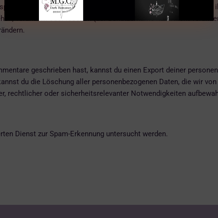
 speichern wir zusätzlich die persönlichen Informationen, die sie in
ehen, verändern oder löschen (der Benutzername kann nicht verände
rändern.
mmentare geschrieben hast, kannst du einen Export deiner personen
s kannst du die Löschung aller personenbezogenen Daten, die wir von 
ver, rechtlicher oder sicherheitsrelevanter Notwendigkeiten aufbew
ten Dienst zur Spam-Erkennung untersucht werden.