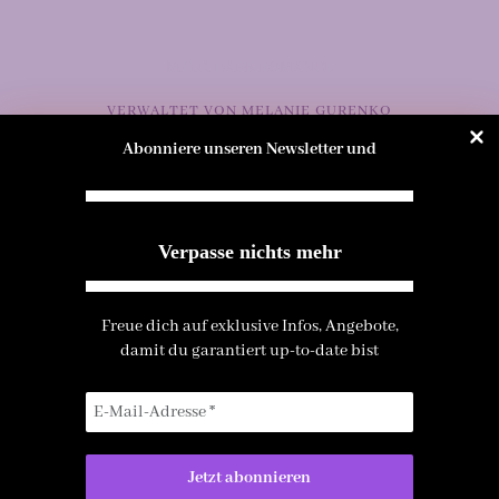
M.G.C. DARK ROMANCE
VERWALTET VON MELANIE GURENKO
– KONTAKTDATEN S. IMPRESSUM
Abonniere unseren Newsletter und
Vertrag widerrufen
Verpasse nichts mehr
FOLGE UNS BEI INSTAGRAM UND SPOTIFY
I
S
E
Freue dich auf exklusive Infos, Angebote,
n
p
n
damit du garantiert up-to-date bist
s
o
v
t
t
e
a
i
l
g
f
o
r
y
p
a
e
m