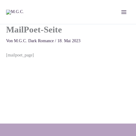
Zum
Inhalt
springen
MailPoet-Seite
Von
M.G.C. Dark Romance
/
18. Mai 2023
[mailpoet_page]